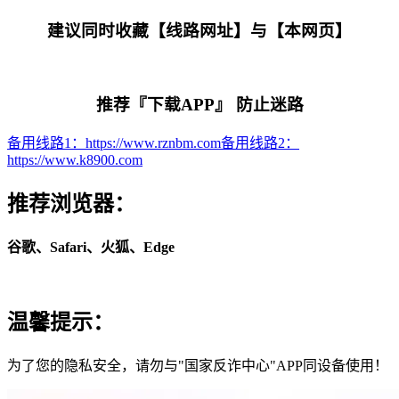
建议同时收藏【线路网址】与【本网页】
推荐『下载APP』 防止迷路
备用线路
1
：
https://www.rznbm.com
备用线路
2
：
https://www.k8900.com
推荐浏览器：
谷歌、Safari、火狐、Edge
温馨提示：
为了您的隐私安全，请勿与"国家反诈中心"APP同设备使用！