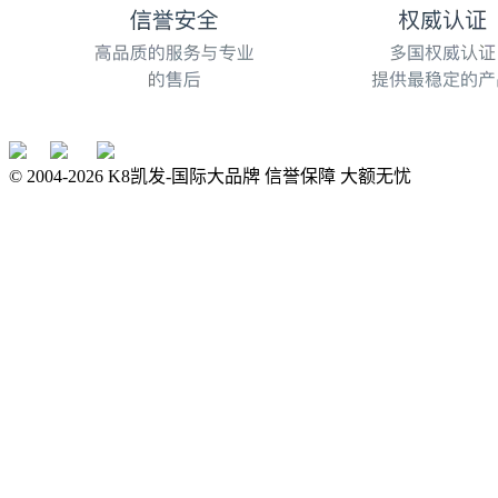
© 2004-
2026
K8凯发-国际大品牌 信誉保障 大额无忧