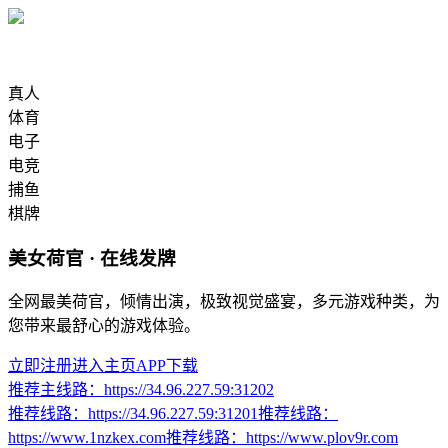
真人
体育
电子
电竞
捕鱼
棋牌
美女荷官 · 在线发牌
全网最美荷官，倾情出演，极致视觉盛宴，多元游戏种类，为
您带来最舒心的游戏体验。
立即注册
进入主页
APP下载
推荐主线路：
https://34.96.227.59:31202
推荐线路：
https://34.96.227.59:31201
推荐线路：
https://www.1nzkex.com
推荐线路：
https://www.plov9r.com