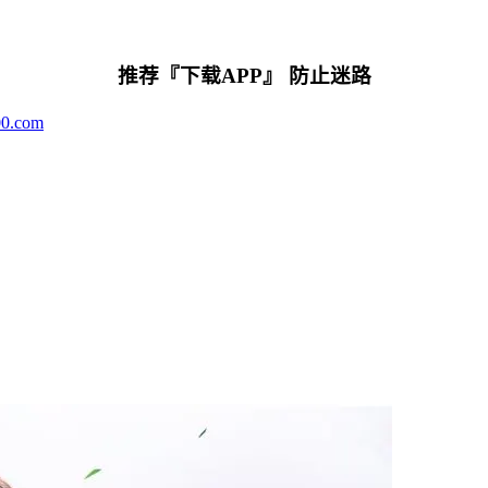
推荐『下载APP』 防止迷路
00.com