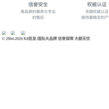
© 2004-
2026
K8凯发-国际大品牌 信誉保障 大额无忧