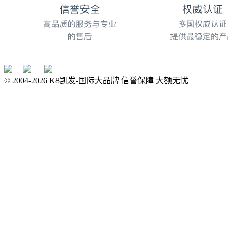
© 2004-
2026
K8凯发-国际大品牌 信誉保障 大额无忧