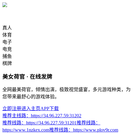
真人
体育
电子
电竞
捕鱼
棋牌
美女荷官 · 在线发牌
全网最美荷官，倾情出演，极致视觉盛宴，多元游戏种类，为
您带来最舒心的游戏体验。
立即注册
进入主页
APP下载
推荐主线路：
https://34.96.227.59:31202
推荐线路：
https://34.96.227.59:31201
推荐线路：
https://www.1nzkex.com
推荐线路：
https://www.plov9r.com