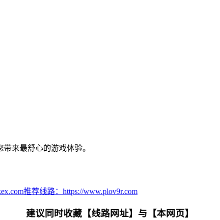
您带来最舒心的游戏体验。
kex.com
推荐线路：
https://www.plov9r.com
建议同时收藏【线路网址】与【本网页】