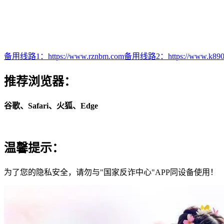
备用线路
1
：
https://www.rznbm.com
备用线路
2
：
https://www.k89
推荐浏览器：
谷歌、Safari、火狐、Edge
温馨提示：
为了您的隐私安全，请勿与"国家反诈中心"APP同设备使用！