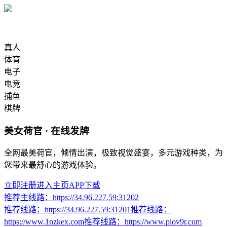
真人
体育
电子
电竞
捕鱼
棋牌
美女荷官 · 在线发牌
全网最美荷官，倾情出演，极致视觉盛宴，多元游戏种类，为
您带来最舒心的游戏体验。
立即注册
进入主页
APP下载
推荐主线路：
https://34.96.227.59:31202
推荐线路：
https://34.96.227.59:31201
推荐线路：
https://www.1nzkex.com
推荐线路：
https://www.plov9r.com